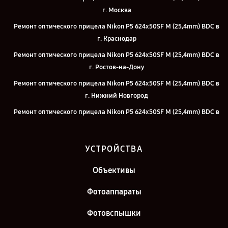
г. Москва
Ремонт оптического прицела Nikon P5 624x50SF M (25,4mm) BDC в
г. Краснодар
Ремонт оптического прицела Nikon P5 624x50SF M (25,4mm) BDC в
г. Ростов-на-Дону
Ремонт оптического прицела Nikon P5 624x50SF M (25,4mm) BDC в
г. Нижний Новгород
Ремонт оптического прицела Nikon P5 624x50SF M (25,4mm) BDC в
г. Челябинск
Ремонт оптического прицела Nikon P5 624x50SF M (25,4mm) BDC в
УСТРОЙСТВА
г. Екатеринбург
Ремонт оптического прицела Nikon P5 624x50SF M (25,4mm) BDC в
Объективы
г. Казань
Фотоаппараты
Ремонт оптического прицела Nikon P5 624x50SF M (25,4mm) BDC в
г. Санкт-Петербург
Фотовспышки