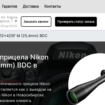
Гарантия
Доставка
Контакты
 пл. Карла
аркса, 7
▼
Проверить статус заказа
Заказать звонок
:00 до 20:00
312x42SF M (25,4mm) BDC
 прицела Nikon
4mm) BDC в
птического прицела Nikon
твляется как с выездом на
а Nikon в Новосибирске.
желания клиента.