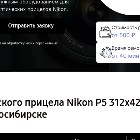
 нужным оборудованием для
птических прицелов Nikon.
Отправить заявку
Стоимость 
от 500 ₽
е на обработку моих
персональных
Время ремо
от 40 мин
кого прицела Nikon P5 312x4
восибирске