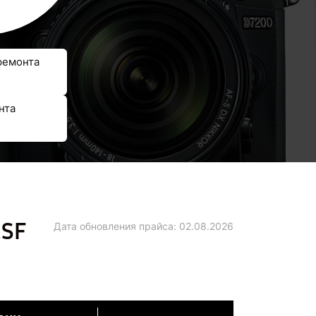
ремонта
нта
2SF
Дата обновления прайса:
02.08.2026