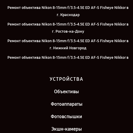
Ремонт объектива Nikon 8-15mm f/3.5-4.5E ED AF-S Fisheye Nikkor в
г. Краснодар
Ремонт объектива Nikon 8-15mm f/3.5-4.5E ED AF-S Fisheye Nikkor в
г. Ростов-на-Дону
Ремонт объектива Nikon 8-15mm f/3.5-4.5E ED AF-S Fisheye Nikkor в
г. Нижний Новгород
Ремонт объектива Nikon 8-15mm f/3.5-4.5E ED AF-S Fisheye Nikkor в
г. Челябинск
Ремонт объектива Nikon 8-15mm f/3.5-4.5E ED AF-S Fisheye Nikkor в
УСТРОЙСТВА
г. Екатеринбург
Ремонт объектива Nikon 8-15mm f/3.5-4.5E ED AF-S Fisheye Nikkor в
Объективы
г. Казань
Фотоаппараты
Ремонт объектива Nikon 8-15mm f/3.5-4.5E ED AF-S Fisheye Nikkor в
г. Санкт-Петербург
Фотовспышки
Экшн-камеры