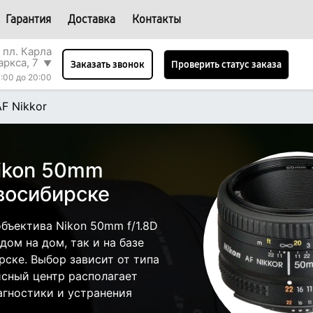
Гарантия
Доставка
Контакты
 пл. Карла
аркса, 7
▼
Проверить статус заказа
Заказать звонок
:00 до 20:00
F Nikkor
ikon 50mm
овосибирске
бъектива Nikon 50mm f/1.8D
дом на дом, так и на базе
рске. Выбор зависит от типа
исный центр располагает
гностики и устранения