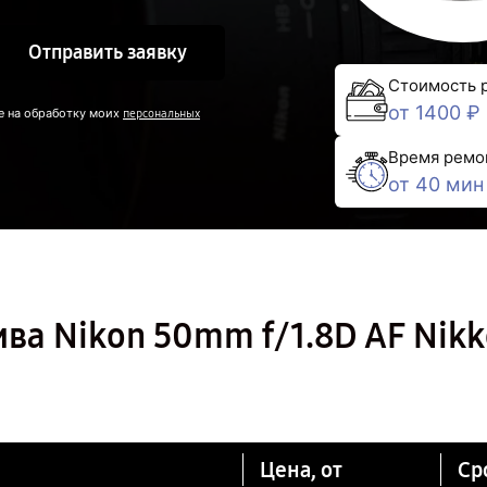
Отправить заявку
Стоимость 
от 1400 ₽
е на обработку моих
персональных
Время ремо
от 40 мин
ва Nikon 50mm f/1.8D AF Nikk
Цена, от
Ср