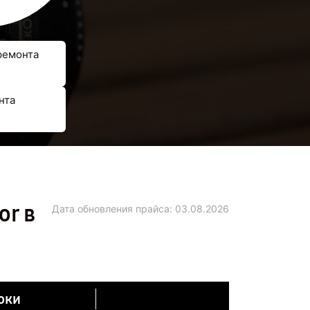
ремонта
нта
or в
Дата обновления прайса:
03.08.2026
оки