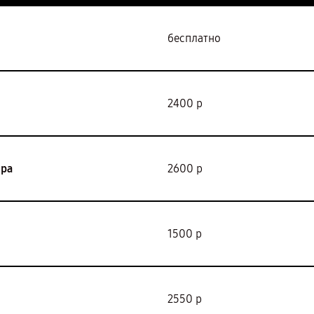
бесплатно
2400 р
ора
2600 р
1500 р
2550 р