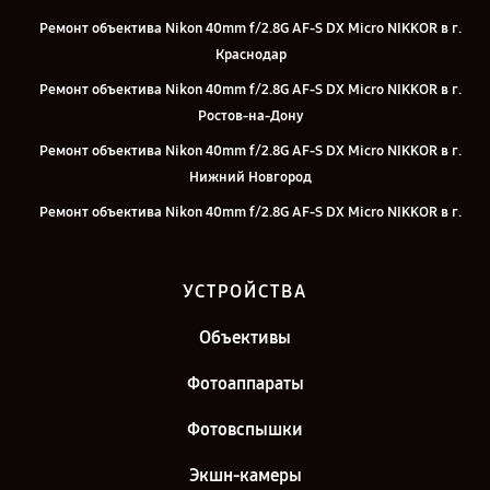
Ремонт объектива Nikon 40mm f/2.8G AF-S DX Micro NIKKOR в г.
Краснодар
Ремонт объектива Nikon 40mm f/2.8G AF-S DX Micro NIKKOR в г.
Ростов-на-Дону
Ремонт объектива Nikon 40mm f/2.8G AF-S DX Micro NIKKOR в г.
Нижний Новгород
Ремонт объектива Nikon 40mm f/2.8G AF-S DX Micro NIKKOR в г.
Челябинск
Ремонт объектива Nikon 40mm f/2.8G AF-S DX Micro NIKKOR в г.
УСТРОЙСТВА
Екатеринбург
Ремонт объектива Nikon 40mm f/2.8G AF-S DX Micro NIKKOR в г.
Объективы
Казань
Фотоаппараты
Ремонт объектива Nikon 40mm f/2.8G AF-S DX Micro NIKKOR в г.
Санкт-Петербург
Фотовспышки
Экшн-камеры