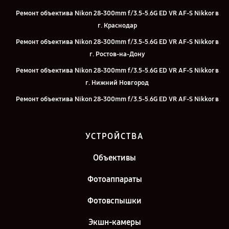
Ремонт объектива Nikon 28-300mm f/3.5-5.6G ED VR AF-S Nikkor в
г. Краснодар
Ремонт объектива Nikon 28-300mm f/3.5-5.6G ED VR AF-S Nikkor в
г. Ростов-на-Дону
Ремонт объектива Nikon 28-300mm f/3.5-5.6G ED VR AF-S Nikkor в
г. Нижний Новгород
Ремонт объектива Nikon 28-300mm f/3.5-5.6G ED VR AF-S Nikkor в
г. Челябинск
Ремонт объектива Nikon 28-300mm f/3.5-5.6G ED VR AF-S Nikkor в
УСТРОЙСТВА
г. Екатеринбург
Ремонт объектива Nikon 28-300mm f/3.5-5.6G ED VR AF-S Nikkor в
Объективы
г. Казань
Фотоаппараты
Ремонт объектива Nikon 28-300mm f/3.5-5.6G ED VR AF-S Nikkor в
г. Санкт-Петербург
Фотовспышки
Экшн-камеры