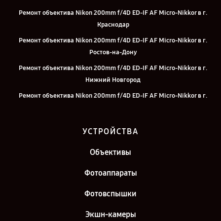
Ремонт объектива Nikon 200mm f/4D ED-IF AF Micro-Nikkor в г.
Краснодар
Ремонт объектива Nikon 200mm f/4D ED-IF AF Micro-Nikkor в г.
Ростов-на-Дону
Ремонт объектива Nikon 200mm f/4D ED-IF AF Micro-Nikkor в г.
Нижний Новгород
Ремонт объектива Nikon 200mm f/4D ED-IF AF Micro-Nikkor в г.
Челябинск
Ремонт объектива Nikon 200mm f/4D ED-IF AF Micro-Nikkor в г.
УСТРОЙСТВА
Екатеринбург
Ремонт объектива Nikon 200mm f/4D ED-IF AF Micro-Nikkor в г.
Объективы
Казань
Фотоаппараты
Ремонт объектива Nikon 200mm f/4D ED-IF AF Micro-Nikkor в г.
Санкт-Петербург
Фотовспышки
Экшн-камеры