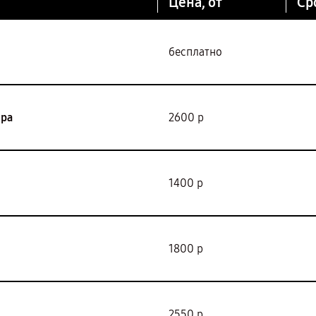
Цена, от
Ср
бесплатно
ора
2600 р
1400 р
1800 р
2550 р