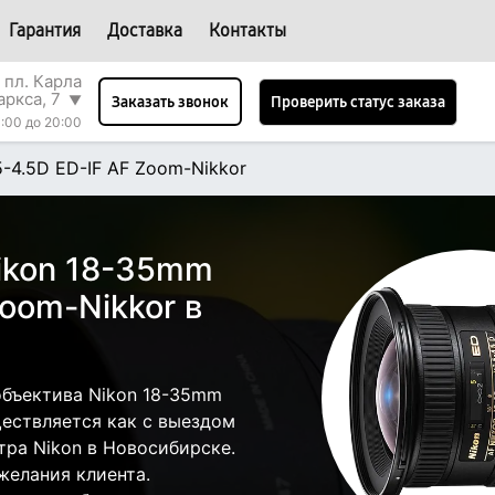
Гарантия
Доставка
Контакты
 пл. Карла
аркса, 7
▼
Проверить статус заказа
Заказать звонок
:00 до 20:00
5-4.5D ED-IF AF Zoom-Nikkor
ikon 18-35mm
Zoom-Nikkor в
объектива Nikon 18-35mm
ществляется как с выездом
нтра Nikon в Новосибирске.
желания клиента.