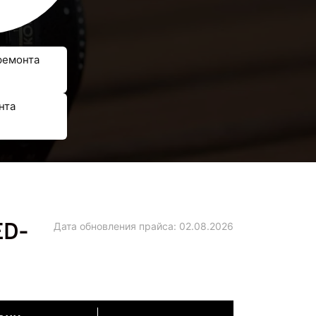
ремонта
нта
ED-
Дата обновления прайса:
02.08.2026