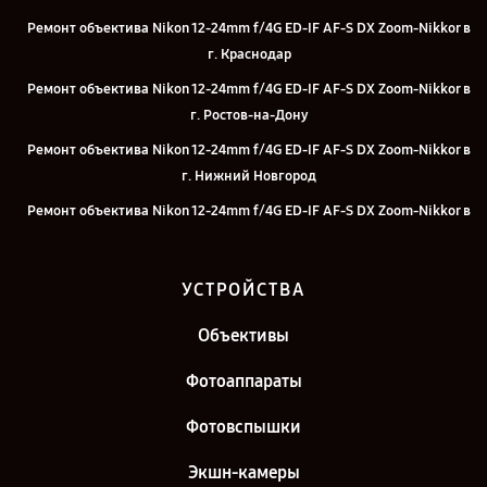
Ремонт объектива Nikon 12-24mm f/4G ED-IF AF-S DX Zoom-Nikkor в
г. Краснодар
Ремонт объектива Nikon 12-24mm f/4G ED-IF AF-S DX Zoom-Nikkor в
г. Ростов-на-Дону
Ремонт объектива Nikon 12-24mm f/4G ED-IF AF-S DX Zoom-Nikkor в
г. Нижний Новгород
Ремонт объектива Nikon 12-24mm f/4G ED-IF AF-S DX Zoom-Nikkor в
г. Челябинск
Ремонт объектива Nikon 12-24mm f/4G ED-IF AF-S DX Zoom-Nikkor в
УСТРОЙСТВА
г. Екатеринбург
Ремонт объектива Nikon 12-24mm f/4G ED-IF AF-S DX Zoom-Nikkor в
Объективы
г. Казань
Фотоаппараты
Ремонт объектива Nikon 12-24mm f/4G ED-IF AF-S DX Zoom-Nikkor в
г. Санкт-Петербург
Фотовспышки
Экшн-камеры