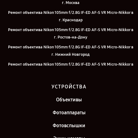
г. Москва
Ремонт объектива Nikon 105mm f/2.8G IF-ED AF-S VR Micro-Nikkor в
г. Краснодар
Ремонт объектива Nikon 105mm f/2.8G IF-ED AF-S VR Micro-Nikkor в
г. Ростов-на-Дону
Ремонт объектива Nikon 105mm f/2.8G IF-ED AF-S VR Micro-Nikkor в
г. Нижний Новгород
Ремонт объектива Nikon 105mm f/2.8G IF-ED AF-S VR Micro-Nikkor в
г. Челябинск
Ремонт объектива Nikon 105mm f/2.8G IF-ED AF-S VR Micro-Nikkor в
УСТРОЙСТВА
г. Екатеринбург
Ремонт объектива Nikon 105mm f/2.8G IF-ED AF-S VR Micro-Nikkor в
Объективы
г. Казань
Фотоаппараты
Ремонт объектива Nikon 105mm f/2.8G IF-ED AF-S VR Micro-Nikkor в
г. Санкт-Петербург
Фотовспышки