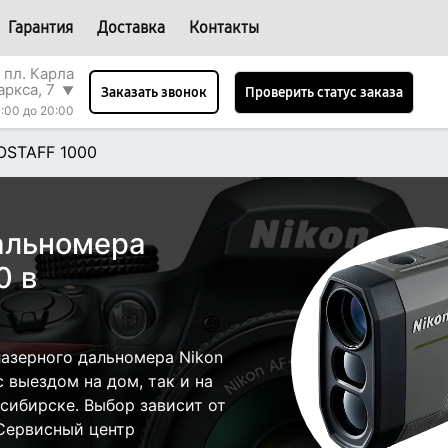
Гарантия
Доставка
Контакты
 пл. Карла
аркса, 7
▼
Проверить статус заказа
Заказать звонок
:00 до 20:00
OSTAFF 1000
альномера
0 в
азерного дальномера Nikon
 выездом на дом, так и на
осибирске. Выбор зависит от
 Сервисный центр