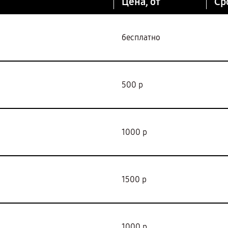
Цена, от
Ср
бесплатно
500 р
1000 р
1500 р
1000 р