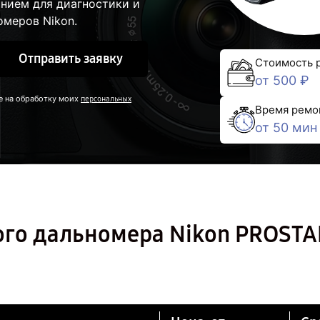
нием для диагностики и
омеров Nikon.
Отправить заявку
Стоимость 
от 500 ₽
е на обработку моих
персональных
Время ремо
от 50 мин
ого дальномера Nikon PROSTA