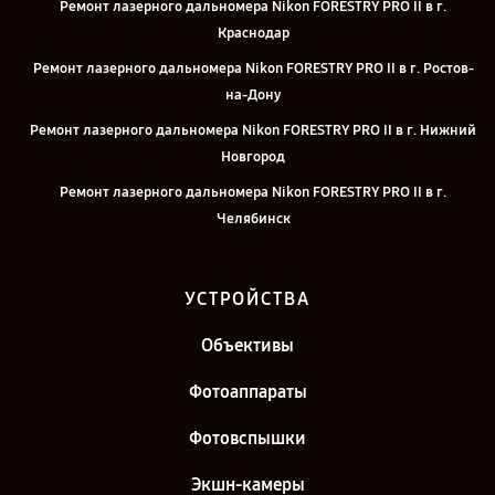
Ремонт лазерного дальномера Nikon FORESTRY PRO II в г.
Краснодар
Ремонт лазерного дальномера Nikon FORESTRY PRO II в г. Ростов-
на-Дону
Ремонт лазерного дальномера Nikon FORESTRY PRO II в г. Нижний
Новгород
Ремонт лазерного дальномера Nikon FORESTRY PRO II в г.
Челябинск
Ремонт лазерного дальномера Nikon FORESTRY PRO II в г.
Екатеринбург
УСТРОЙСТВА
Ремонт лазерного дальномера Nikon FORESTRY PRO II в г. Казань
Объективы
Ремонт лазерного дальномера Nikon FORESTRY PRO II в г. Санкт-
Петербург
Фотоаппараты
Фотовспышки
Экшн-камеры