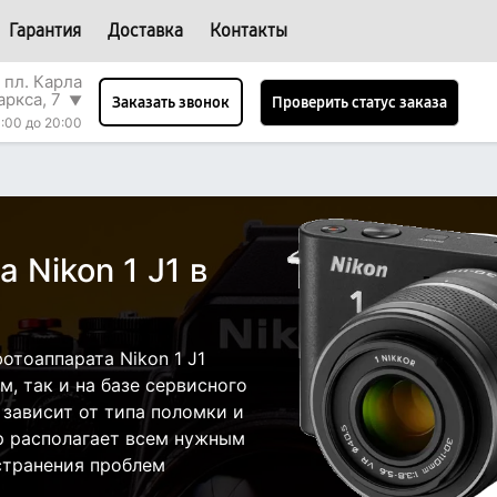
Гарантия
Доставка
Контакты
 пл. Карла
аркса, 7
▼
Проверить статус заказа
Заказать звонок
:00 до 20:00
 Nikon 1 J1 в
тоаппарата Nikon 1 J1
, так и на базе сервисного
 зависит от типа поломки и
р располагает всем нужным
странения проблем