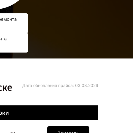
ремонта
нта
ске
Дата обновления прайса:
03.08.2026
оки