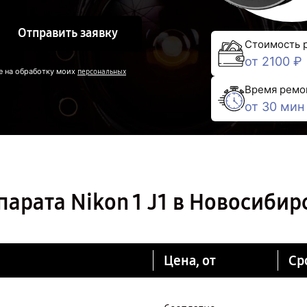
Отправить заявку
Стоимость 
от 2100 ₽
е на обработку моих
персональных
Время ремо
от 30 мин
арата Nikon 1 J1 в Новосибир
Цена, от
Ср