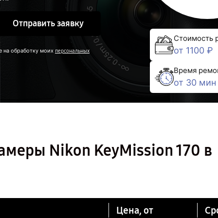
Отправить заявку
Стоимость 
от 1100 ₽
е на обработку моих
персональных
Время ремо
от 30 мин
меры Nikon KeyMission 170 в
Цена, от
Ср