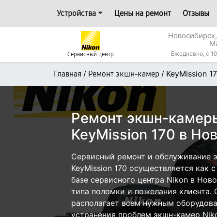
Устройства
Цены на ремонт
Отзывы
Новосибирск,
М
Ежедневно, с 10
Сервисный центр
/
/
KeyMission 1
Главная
Ремонт экшн-камер
Ремонт экшн-камеры
KeyMission 170 в Но
Сервисный ремонт и обслуживание 
KeyMission 170 осуществляется как с
базе сервисного центра Nikon в Нов
типа поломки и пожелания клиента.
располагает всем нужным оборудова
устранения проблем экшн-камер Nik