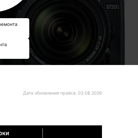
ремонта
нта
Дата обновления прайса:
03.08.2026
оки