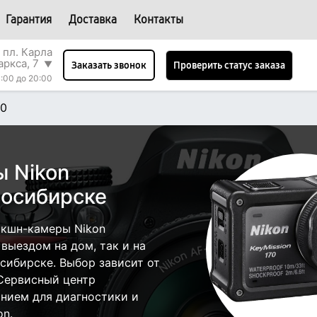
Гарантия
Доставка
Контакты
 пл. Карла
аркса, 7
▼
Проверить статус заказа
Заказать звонок
:00 до 20:00
70
 Nikon
восибирске
экшн-камеры Nikon
 выездом на дом, так и на
осибирске. Выбор зависит от
 Сервисный центр
нием для диагностики и
on.