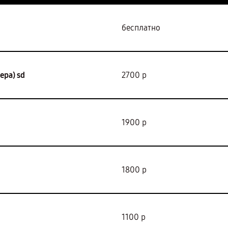
бесплатно
ра) sd
2700 р
1900 р
1800 р
1100 р